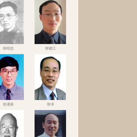
张绍忠
张锁江
张涌泉
张泽