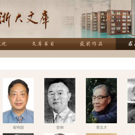
翟明国
曾炯
章文才