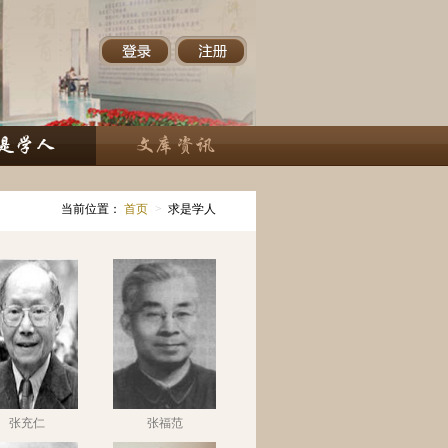
当前位置：
首页
>
求是学人
张充仁
张福范