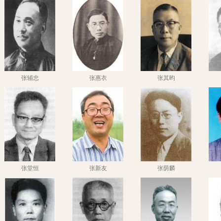
张辅忠
张惠衣
张其昀
张堂恒
张新友
张荫麟