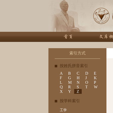
索引方式
按姓氏拼音索引
A
B
C
D
E
F
G
H
J
K
L
M
N
O
P
Q
R
S
T
W
X
Y
Z
按学科索引
工学