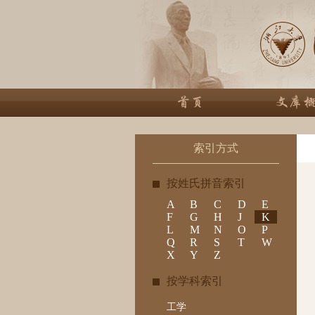
索引方式
按姓氏拼音索引
A
B
C
D
E
F
G
H
J
K
L
M
N
O
P
Q
R
S
T
W
X
Y
Z
按学科索引
工学