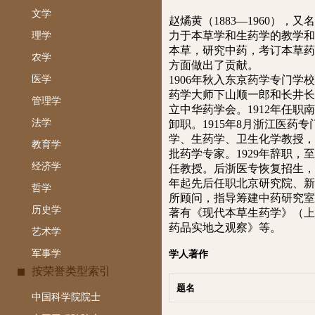
文学
赵燏黄（1883—1960）
力于本草学和生药学的教学和
理学
本草，研究中药，考订本草药
农学
方面做出了贡献。
医学
1906年秋入东京药学专门学
药学大师下山顺一郎和长井长
管理学
立中华药学会。1912年任职
法学
卸职。1915年8月浙江医
学、生药学、卫生化学教授，
教育学
批药学专家。1929年辞职
经济学
任教授。后浙医专恢复招生，
年起先后任职北京研究院、新
哲学
所顾问，指导筹建中药研究室
历史学
著有《现代本草生药学》（上
药品实地之观察》等。
艺术学
军事学
学人著作
按荣誉类型索引
题名
中国科学院院士