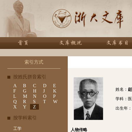
索引方式
按姓氏拼音索引
A
B
C
D
E
姓名：
赵
F
G
H
J
K
L
M
N
O
P
学科：医
Q
R
S
T
W
X
Y
Z
出生年： 
按学科索引
工学
人物传略