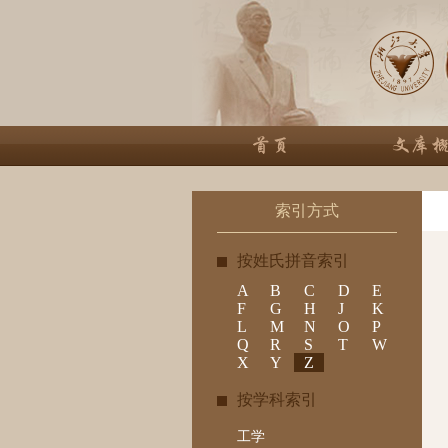
索引方式
按姓氏拼音索引
A
B
C
D
E
F
G
H
J
K
L
M
N
O
P
Q
R
S
T
W
X
Y
Z
按学科索引
工学