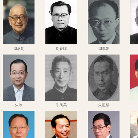
周承钥
周春晖
周厚复
朱冰
朱凤美
朱恒璧