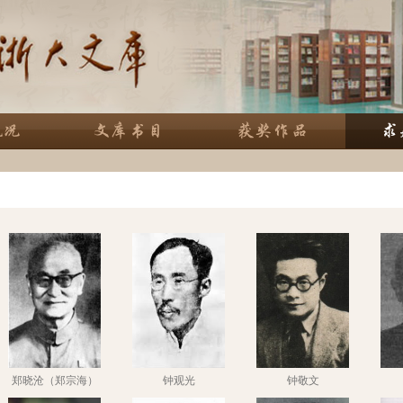
郑晓沧（郑宗海）
钟观光
钟敬文