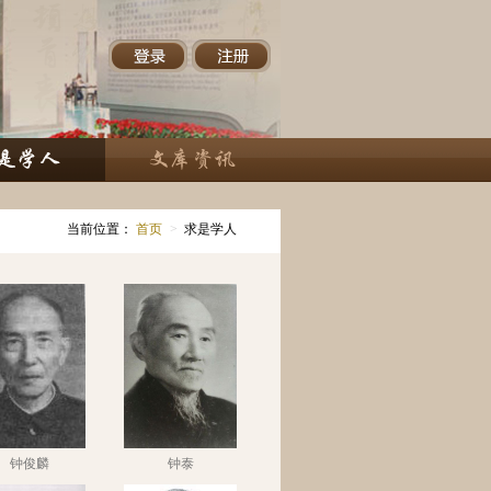
当前位置：
首页
>
求是学人
钟俊麟
钟泰