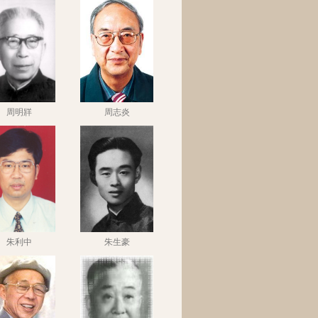
周明牂
周志炎
朱利中
朱生豪