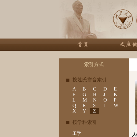
索引方式
按姓氏拼音索引
A
B
C
D
E
F
G
H
J
K
L
M
N
O
P
Q
R
S
T
W
X
Y
Z
按学科索引
工学
人