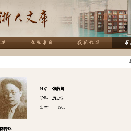
姓名：
张荫麟
学科：历史学
出生年： 1905
物传略