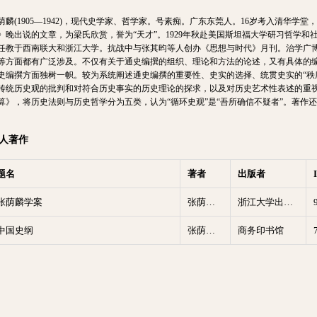
荫麟(1905—1942)，现代史学家、哲学家。号素痴。广东东莞人。16岁考入清华学
》晚出说的文章，为梁氏欣赏，誉为“天才”。1929年秋赴美国斯坦福大学研习哲学和社
任教于西南联大和浙江大学。抗战中与张其昀等人创办《思想与时代》月刊。治学广
等方面都有广泛涉及。不仅有关于通史编撰的组织、理论和方法的论述，又有具体的
史编撰方面独树一帜。较为系统阐述通史编撰的重要性、史实的选择、统贯史实的“秩序
传统历史观的批判和对符合历史事实的历史理论的探求，以及对历史艺术性表述的重
算》，将历史法则与历史哲学分为五类，认为“循环史观”是“吾所确信不疑者”。著作
人著作
题名
著者
出版者
张荫麟学案
张荫麟著；吴铮强，史文韬编
浙江大学出版社
中国史纲
张荫麟著；徐规校
商务印书馆