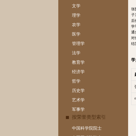
文学
张
子
理学
后
农学
学
通
医学
对
管理学
结
法学
学
教育学
经济学
哲学
历史学
艺术学
军事学
按荣誉类型索引
中国科学院院士