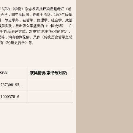
堂，18岁在《学衡》杂志发表批评梁启超考证《老
会学，四年后回国，任教于清华。1937年后先
博，除史学外，在哲学、伦理学、社会学、政治
编撰实践，曾出版久享盛誉的《中国史纲》，在
”以及表述方式。对史实“笔削”标准的界
定，
视等，均有独到见解。又作《传统历史哲学之总
还有《论历史哲学》等。
ISBN
获奖情况(索书号对应)
9787308195645
7100037816