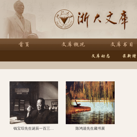
钱宝琮先生诞辰一百三…
陈鸿逵先生藏书展