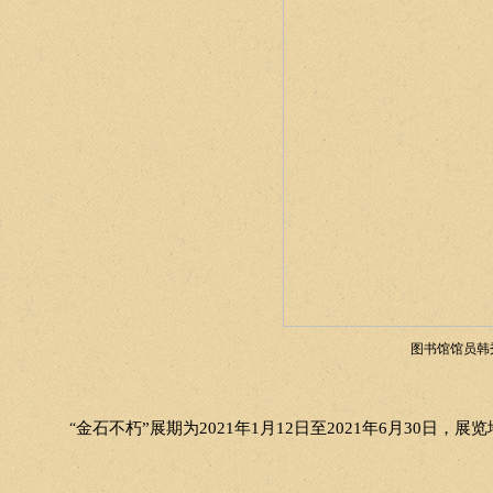
图书馆馆员韩
金石不朽”展期为
2021
年
1
月
12
日至
2021
年
6
月
30
日，展览
“