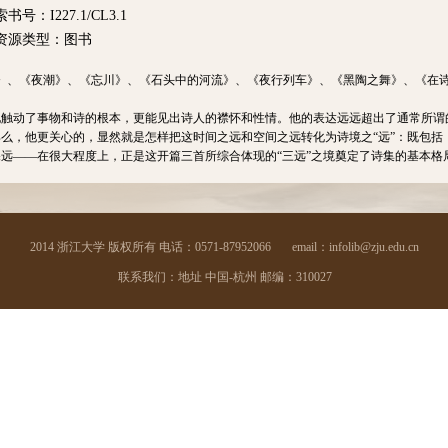
索书号：I227.1/CL3.1
资源类型：图书
》、《夜潮》、《忘川》、《石头中的河流》、《夜行列车》、《黑陶之舞》、《在
触动了事物和诗的根本，更能见出诗人的襟怀和性情。他的表达远远超出了通常所谓的
么，他更关心的，显然就是怎样把这时间之远和空间之远转化为诗境之“远”：既包括
远——在很大程度上，正是这开篇三首所综合体现的“三远”之境奠定了诗集的基本格
2014 浙江大学 版权所有 电话：0571-87952066
email：infolib@zju.edu.cn
联系我们：地址 中国-杭州 邮编：310027