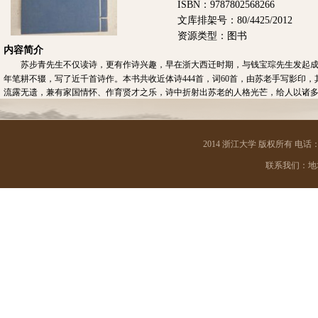
ISBN：9787802568266
文库排架号：80/4425/2012
资源类型：图书
内容简介
苏步青先生不仅读诗，更有作诗兴趣，早在浙大西迁时期，与钱宝琮先生发起
年笔耕不辍，写了近千首诗作。本书共收近体诗444首，词60首，由苏老手写影印，其中
流露无遗，兼有家国情怀、作育贤才之乐，诗中折射出苏老的人格光芒，给人以诸
2014 浙江大学 版权所有 电话：05
联系我们：地址 