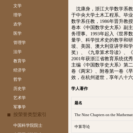
文学
沈康身，浙江大学数学系教授，
于中央大学土木工程系。毕业
理学
数学系任教，1986年晋升
农学
卷本《中国数学史大系》副主
医学
务理事。1993年起入《世
量学、科学技术史的教学和研
管理学
坡、美国、澳大利亚讲学和学
法学
奖）、《九章算术导读》、《Nine Ch
2001年获浙江省教育系统
教育学
主编《中国数学史大系》第二
经济学
卷《两宋》、附卷第一卷《早期
效，在杭州逝世，享年八十六
哲学
历史学
学人著作
艺术学
题名
军事学
按荣誉类型索引
中国科学院院士
中算导论