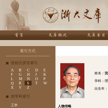
索引方式
按姓氏拼音索引
A
B
C
D
E
姓名：
沈
F
G
H
J
K
L
M
N
O
P
学科：理
Q
R
S
T
W
X
Y
Z
出生年： 
按学科索引
工学
人物传略