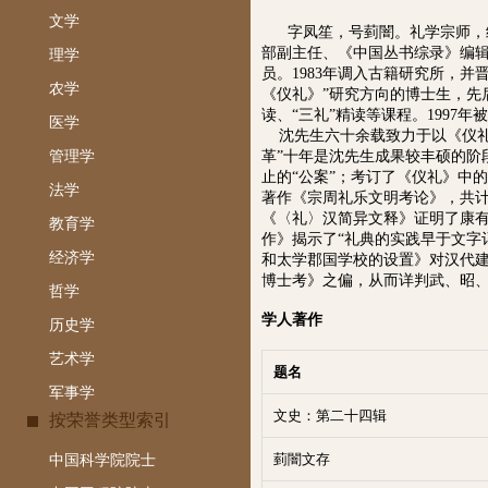
文学
字凤笙，号菿闇。礼学宗师，
部副主任、《中国丛书综录》编辑组
理学
员。1983年调入古籍研究所，并
农学
《仪礼》”研究方向的博士生，先
读、“三礼”精读等课程。199
医学
沈先生六十余载致力于以《仪礼》
管理学
革”十年是沈先生成果较丰硕的阶
止的“公案”；考订了《仪礼》中
法学
著作《宗周礼乐文明考论》，共计
《〈礼〉汉简异文释》证明了康有
教育学
作》揭示了“礼典的实践早于文字
经济学
和太学郡国学校的设置》对汉代
博士考》之偏，从而详判武、昭
哲学
学人著作
历史学
艺术学
题名
军事学
文史：第二十四辑
按荣誉类型索引
菿闇文存
中国科学院院士