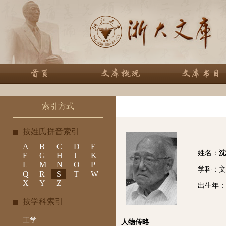
索引方式
按姓氏拼音索引
A
B
C
D
E
姓名：
沈
F
G
H
J
K
L
M
N
O
P
学科：文
Q
R
S
T
W
X
Y
Z
出生年： 
按学科索引
工学
人物传略