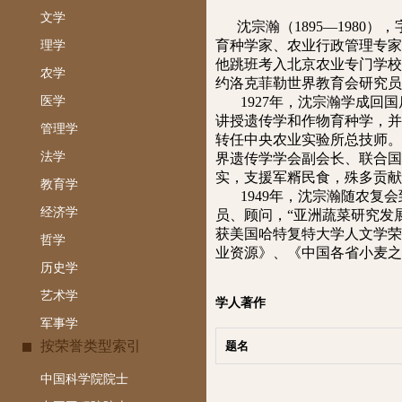
文学
沈宗瀚（1895—1980
育种学家、农业行政管理专家，
理学
他跳班考入北京农业专门学校
农学
约洛克菲勒世界教育会研究员，
医学
1927年，沈宗瀚学成回国
讲授遗传学和作物育种学，并主
管理学
转任中央农业实验所总技师。
法学
界遗传学学会副会长、联合国
实，支援军糈民食，殊多贡献
教育学
1949年，沈宗瀚随农复会
经济学
员、顾问，“亚洲蔬菜研究发
获美国哈特复特大学人文学荣
哲学
业资源》、《中国各省小麦之
历史学
艺术学
学人著作
军事学
按荣誉类型索引
题名
中国科学院院士