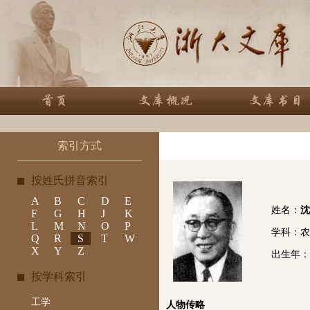
索引方式
按姓氏拼音索引
A
B
C
D
E
姓名：
沈
F
G
H
J
K
L
M
N
O
P
学科：农
Q
R
S
T
W
X
Y
Z
出生年： 
按学科索引
工学
人物传略