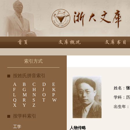
索引方式
按姓氏拼音索引
A
B
C
D
E
姓名：
张
F
G
H
J
K
L
M
N
O
P
学科：历
Q
R
S
T
W
X
Y
Z
出生年： 
按学科索引
工学
人物传略