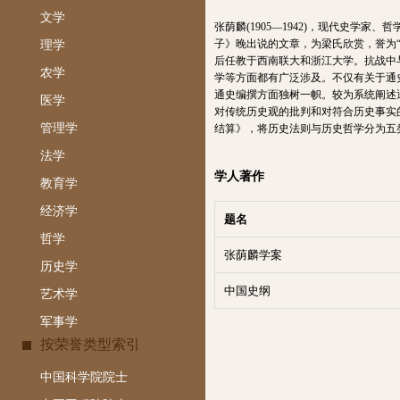
文学
张荫麟(1905—1942)，现代史学
子》晚出说的文章，为梁氏欣赏，誉为“
理学
后任教于西南联大和浙江大学。抗战中
农学
学等方面都有广泛涉及。不仅有关于通
通史编撰方面独树一帜。较为系统阐述通
医学
对传统历史观的批判和对符合历史事实
管理学
结算》，将历史法则与历史哲学分为五类
法学
学人著作
教育学
经济学
题名
哲学
张荫麟学案
历史学
中国史纲
艺术学
军事学
按荣誉类型索引
中国科学院院士