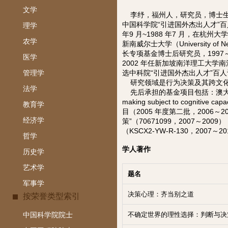
文学
李纾，福州人，研究员，博士生
中国科学院“引进国外杰出人才”
理学
年9 月~1988 年7 月，在杭州
农学
新南威尔士大学（University of
长专项基金博士后研究员，1997
医学
2002 年任新加坡南洋理工大学
选中科院“引进国外杰出人才”百
管理学
研究领域是行为决策及其跨文化
法学
先后承担的基金项目包括：澳大利亚研究理事
making subject to cognit
教育学
目（2005 年度第二批，200
经济学
策”（70671099，2007～
（KSCX2-YW-R-130，2007～2
哲学
学人著作
历史学
艺术学
题名
军事学
决策心理：齐当别之道
按荣誉类型索引
中国科学院院士