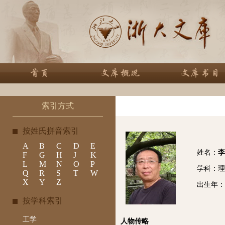
索引方式
按姓氏拼音索引
A
B
C
D
E
姓名：
李
F
G
H
J
K
L
M
N
O
P
学科：理
Q
R
S
T
W
X
Y
Z
出生年：
按学科索引
工学
人物传略