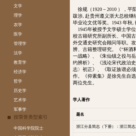
文学
徐规（1920－2010 ），
理学
跋涉, 赴贵州遵义浙
大总校继
毕业论文
优等奖。1943 年秋
农学
1945年
被授予文学硕士学位
医学
校古籍研究所副所长、
中国古
外交通史研究会顾问等职
。攻
管理学
辨、古籍整理研究。
《“杯酒
法学
一战略》、《朱仙镇之役与
教育学
约辨析》、《浅论宋代政治
志〉初正》、《取证族谱必须
经济学
作。
《仰素集》是徐先生自选出
哲学
两位先生。
历史学
学人著作
艺术学
军事学
题名
按荣誉类型索引
浙江分县简志（下册）：浙江简志
中国科学院院士