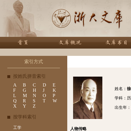
索引方式
按姓氏拼音索引
A
B
C
D
E
姓名：
徐
F
G
H
J
K
L
M
N
O
P
学科：历
Q
R
S
T
W
X
Y
Z
出生年： 
按学科索引
工学
人物传略