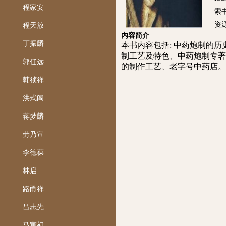
程家安
索书
资
程天放
内容简介
丁振麟
本书内容包括: 中药炮制的
制工艺及特色、中药炮制专著
郭任远
的制作工艺、老字号中药店。
韩祯祥
洪式闾
蒋梦麟
劳乃宣
李德葆
林启
路甬祥
吕志先
马寅初