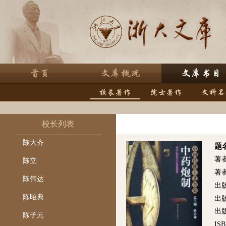
校长列表
陈大齐
题
著
陈立
著
陈伟达
出
陈昭典
出
出版
陈子元
ISB