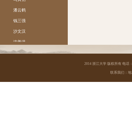
潘云鹤
钱三强
沙文汉
沈善洪
陶葆廉
王季午
2014 浙江大学 版权所有 电话：05
联系我们：地址 
吴朝晖
夏英武
杨士林
杨卫
郑树
郑小明