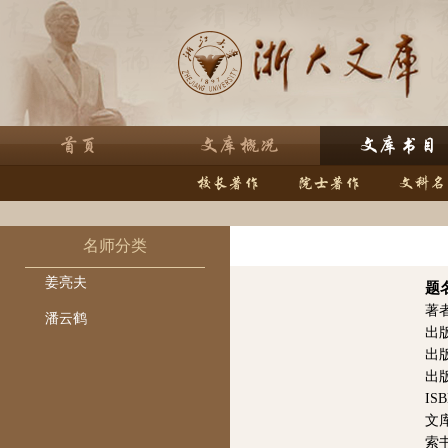
名师分类
姜亮夫
题
著
潘云鹤
出
出
出版
ISB
文库
索书