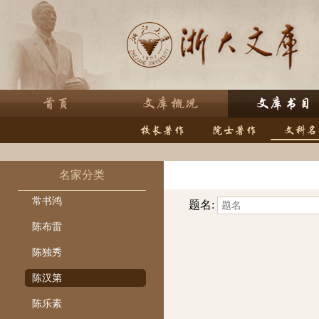
名家分类
常书鸿
题名:
陈布雷
陈独秀
陈汉第
陈乐素