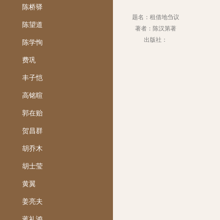
陈桥驿
题名：租借地刍议
陈望道
著者：陈汉第著
出版社：
陈学恂
费巩
丰子恺
高铭暄
郭在贻
贺昌群
胡乔木
胡士莹
黄翼
姜亮夫
蒋礼鸿