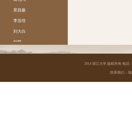
景昌极
李浩培
刘大白
刘节
陆国强
马一浮
2014 浙江大学 版权所有 电话：05
联系我们：地址 
梅光迪
孟宪承
钱南扬
任铭善
沙孟海
邵飘萍