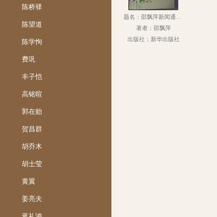
陈桥驿
题名：邵飘萍新闻通讯选
陈望道
著者：邵飘萍
出版社：新华出版社
陈学恂
费巩
丰子恺
高铭暄
郭在贻
贺昌群
胡乔木
胡士莹
黄翼
姜亮夫
蒋礼鸿