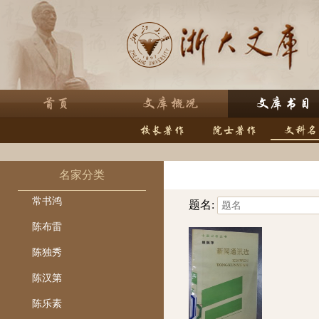
名家分类
常书鸿
题名:
陈布雷
陈独秀
陈汉第
陈乐素