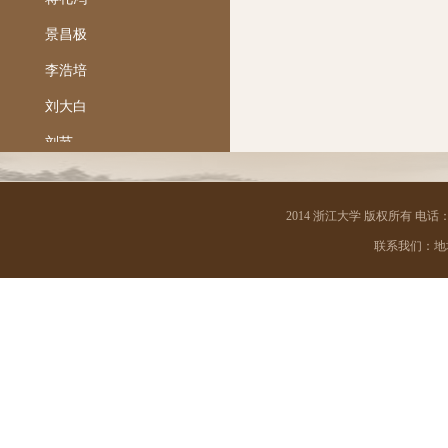
景昌极
李浩培
刘大白
刘节
陆国强
马一浮
2014 浙江大学 版权所有 电话：05
联系我们：地址 
梅光迪
孟宪承
钱南扬
任铭善
沙孟海
邵飘萍