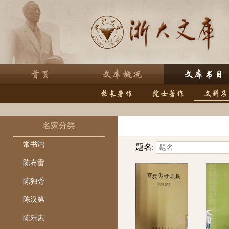
名家分类
常书鸿
题名:
陈布雷
陈独秀
陈汉第
陈乐素