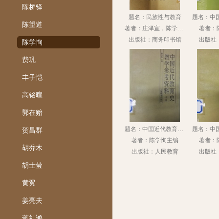
陈桥驿
题名：民族性与教育
陈望道
著者：庄泽宣，陈学恂著
著者：
出版社：商务印书馆
出版社
陈学恂
费巩
丰子恺
高铭暄
郭在贻
题名：中国近代教育史教学参考资料：中册
贺昌群
著者：陈学恂主编
著者：
胡乔木
出版社：人民教育
出版社
胡士莹
黄翼
姜亮夫
蒋礼鸿