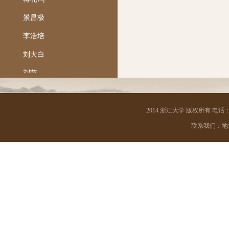
景昌极
李浩培
刘大白
刘节
陆国强
马一浮
2014 浙江大学 版权所有 电话：05
联系我们：地址 
梅光迪
孟宪承
钱南扬
任铭善
沙孟海
邵飘萍