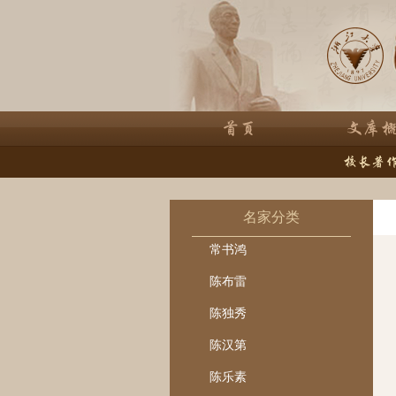
名家分类
常书鸿
陈布雷
陈独秀
陈汉第
陈乐素