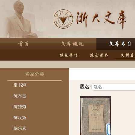
名家分类
常书鸿
题名:
陈布雷
陈独秀
陈汉第
陈乐素