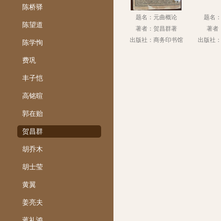
陈桥驿
题名：元曲概论
题名
陈望道
著者：贺昌群著
著者
出版社：商务印书馆
出版社
陈学恂
费巩
丰子恺
高铭暄
郭在贻
贺昌群
胡乔木
胡士莹
黄翼
姜亮夫
蒋礼鸿