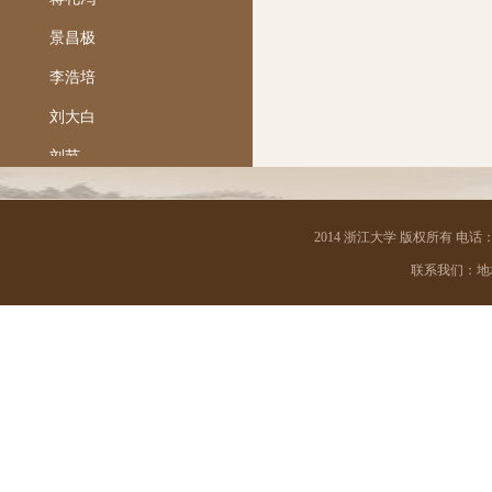
景昌极
李浩培
刘大白
刘节
陆国强
马一浮
2014 浙江大学 版权所有 电话：05
联系我们：地址 
梅光迪
孟宪承
钱南扬
任铭善
沙孟海
邵飘萍