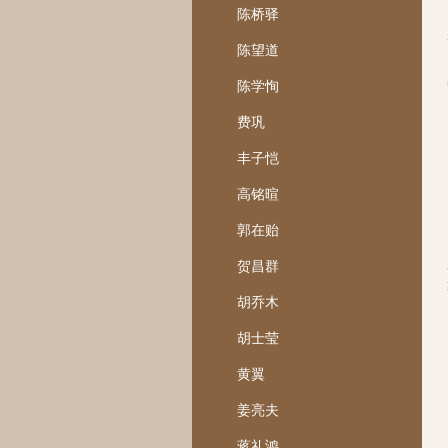
陈桥驿
陈望道
陈学恂
费巩
丰子恺
高铭暄
郭在贻
贺昌群
胡乔木
胡士莹
黄翼
姜亮夫
蒋礼鸿