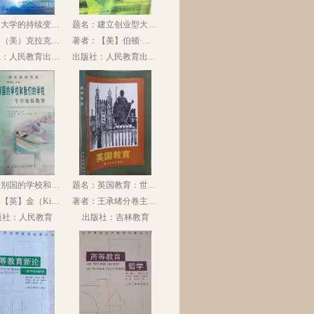
题名：大学的持续变革：创业型大学新案例和新概念
题名：建立创业型大学：组织上转型的途径
著者：（美）克拉克著；王承绪译
著者：【美】伯顿·克拉克著；王承绪译
出版社：人民教育出版社
出版社：人民教育出版社
题名：别国的学校和我们的学校：今日比较教育
题名：英国教育：世界教育大系
著者：【英】金（King，E.J.）著；王承绪，邵珊，李克兴，徐顺松译
著者：王承绪分卷主编；祝怀新，汪利兵，徐小洲，吴雪萍，韩雪艳，赵卫平等撰写
版社：人民教育
出版社：吉林教育