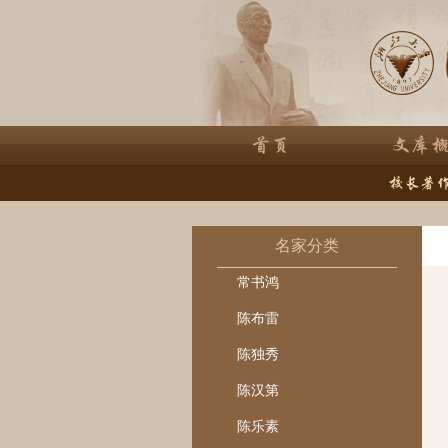
名家分类
常书鸿
陈布雷
陈独秀
陈汉第
陈乐素