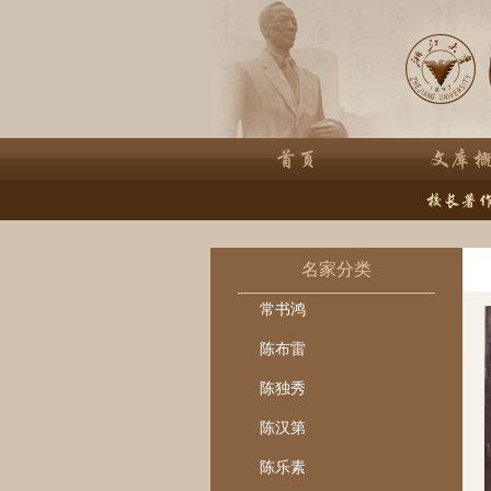
名家分类
常书鸿
陈布雷
陈独秀
陈汉第
陈乐素