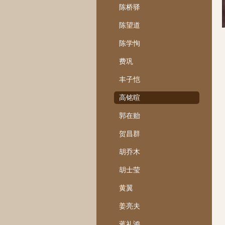
陈桥驿
陈望道
陈学恂
费巩
丰子恺
高铭暄
郭在贻
贺昌群
胡乔木
胡士莹
黄翼
姜亮夫
蒋礼鸿