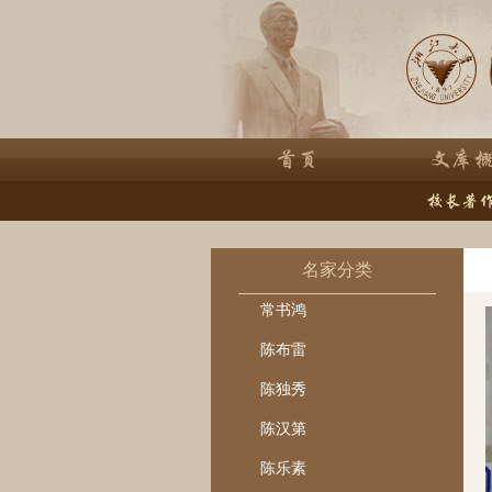
名家分类
常书鸿
陈布雷
陈独秀
陈汉第
陈乐素