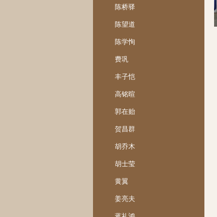
陈桥驿
陈望道
陈学恂
费巩
丰子恺
高铭暄
郭在贻
贺昌群
胡乔木
胡士莹
黄翼
姜亮夫
蒋礼鸿