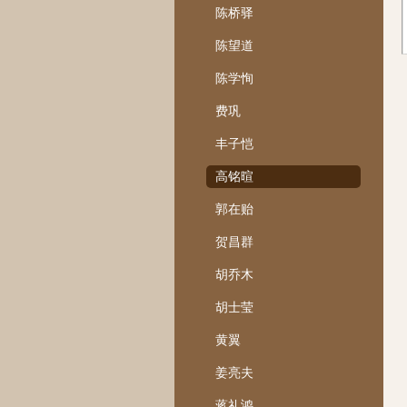
陈桥驿
陈望道
陈学恂
费巩
丰子恺
高铭暄
郭在贻
贺昌群
胡乔木
胡士莹
黄翼
姜亮夫
蒋礼鸿