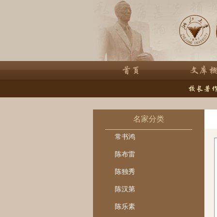
名家分类
常书鸿
陈布雷
陈独秀
陈汉第
陈乐素