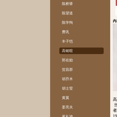
陈桥驿
陈望道
内
陈学恂
费巩
丰子恺
高铭暄
郭在贻
贺昌群
胡乔木
胡士莹
黄翼
高
姜亮夫
者
1
蒋礼鸿