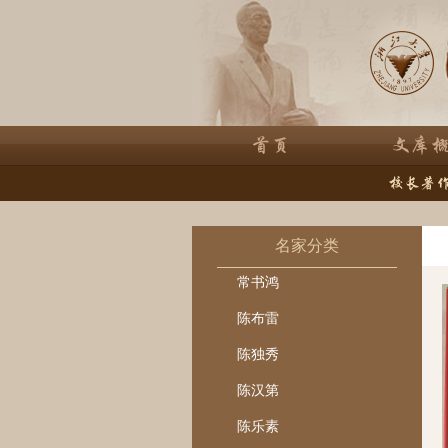
名家分类
常书鸿
陈布雷
陈独秀
陈汉第
陈乐素