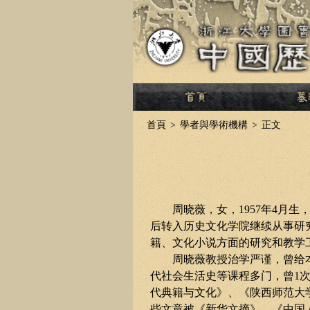
>
首頁
>
學者與學術機構
>
正文
周晓薇，女，
1957
年
4
月生
后转入历史文化学院继续从事研
籍、文化小说方面的研究和教学
周晓薇教授治学严谨，曾给
代社会生活史等课程多门，曾
1
代典籍与文化》、《陕西师范大
些文章被《新华文摘》、《中国