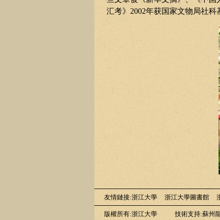
汇考》
2002
年获国家文物局社科
友情鏈接
:
浙江大學
浙江大學圖書館
版權所有:浙江大學
技術支持:蘇州龍