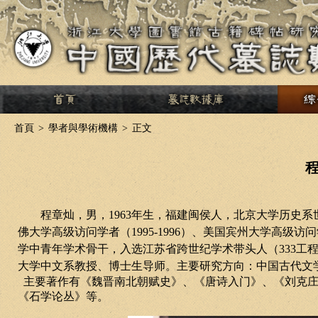
>
首頁
>
學者與學術機構
>
正文
程章灿，男，
1963
年生，福建闽侯人，北京大学历史系
佛大学高级访问学者（
1995-1996
）、美国宾州大学高级访问
学中青年学术骨干，入选江苏省跨世纪学术带头人（
333
工
大学中文系教授、博士生导师。主要研究方向：中国古代文
主要著作有《魏晋南北朝赋史》、《唐诗入门》、《刘克庄
《石学论丛》等。