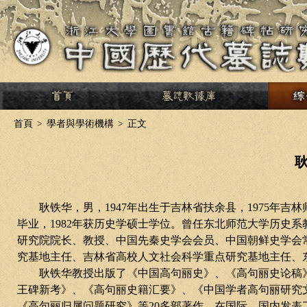
>
首頁
>
學者與學術機構
>
正文
耿铁华，男，
1947
年出生于吉林省扶余县，
1975
年吉林
毕业，
1982
年获历史学硕士学位。曾任东北师范大学历史系
研究院院长、教授、中国先秦史学会会员、中国朝鲜史学会
究基地主任、吉林省高校人文社会科学重点研究基地主任、
耿铁华教授出版了《中国高句丽史》、《高句丽史论稿
王碑新考》、《高句丽史籍汇要》、《中国学者高句丽研究
《高句丽归属问题研究》等
20
多部著作。在国际、国内发表