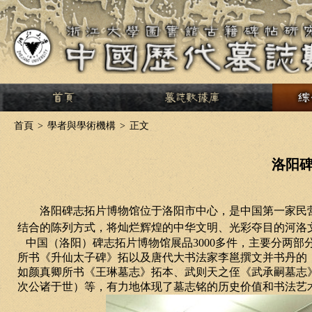
>
首頁
>
學者與學術機構
>
正文
洛阳
洛阳碑志拓片博物馆位于洛阳市中心，是中国第一家民
结合的陈列方式，将灿烂辉煌的中华文明、光彩夺目的河洛
中国（洛阳）碑志拓片博物馆展品
3000
多件，主要分两部
所书《升仙太子碑》拓以及唐代大书法家李邕撰文并书丹的
如颜真卿所书《王琳墓志》拓本、武则天之侄《武承嗣墓志
次公诸于世）等，有力地体现了墓志铭的历史价值和书法艺