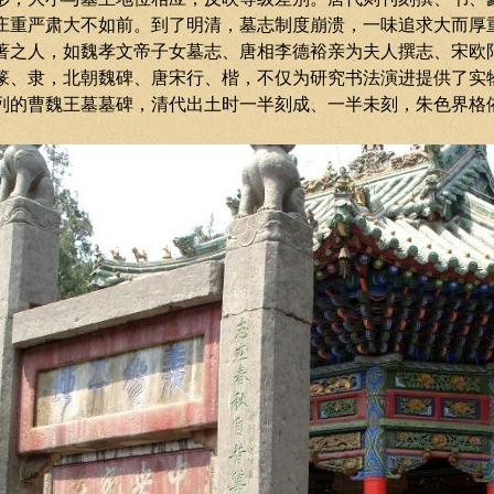
庄重严肃大不如前。到了明清，墓志制度崩溃，一味追求大而厚
著之人，如魏孝文帝子女墓志、唐相李德裕亲为夫人撰志、宋欧
篆、隶，北朝魏碑、唐宋行、楷，不仅为研究书法演进提供了实
列的曹魏王墓墓碑，清代出土时一半刻成、一半未刻，朱色界格