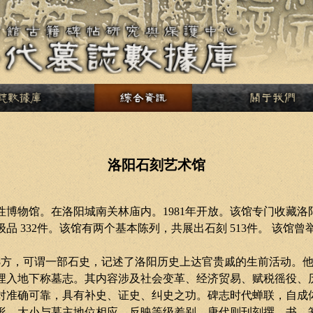
洛阳石刻艺术馆
性博物馆。在洛阳城南关林庙内。
1981
年开放。该馆专门收藏洛
级品
332
件。该馆有两个基本陈列，共展出石刻
513
件。
该馆曾
8
方，可谓一部石史，记述了洛阳历史上达官贵戚的生前活动。
埋入地下称墓志。其内容涉及社会变革、经济贸易、赋税徭役、
对准确可靠，具有补史、证史、纠史之功。碑志时代蝉联，自成
形，大小与墓主地位相应，反映等级差别。唐代则刊刻撰、书、