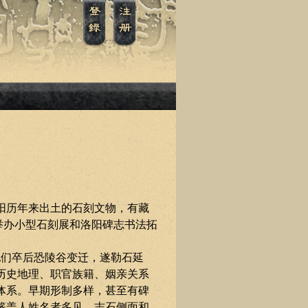
阳历年来出土的石刻文物，有藏
举办小型石刻展和洛阳碑志书法拓
他们卒后恐陵谷变迁，遂勒石延
历史地理、职官族籍、姻亲关系
体系。早期形制多样，甚至有碑
篆盖人姓名者多见，志石侧面和