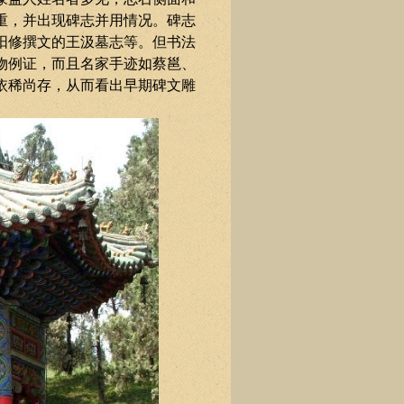
重，并出现碑志并用情况。碑志
阳修撰文的王汲墓志等。但书法
物例证，而且名家手迹如蔡邕、
依稀尚存，从而看出早期碑文雕