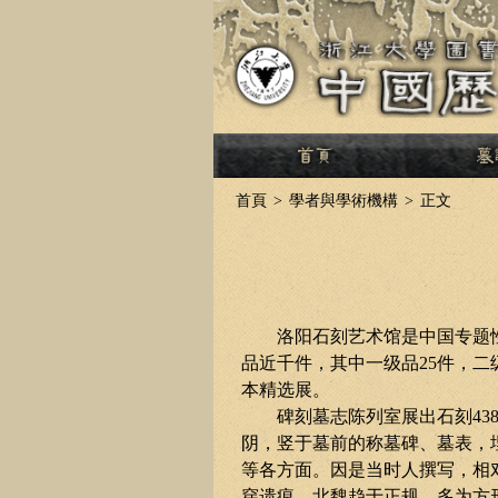
>
首頁
>
學者與學術機構
>
正文
洛阳石刻艺术馆是中国专题
品近千件，其中一级品
25
件，二
本精选展。
碑刻墓志陈列室展出石刻
43
阴，竖于墓前的称墓碑、墓表，
等各方面。因是当时人撰写，相
穿遗痕。北魏趋于正规，多为方