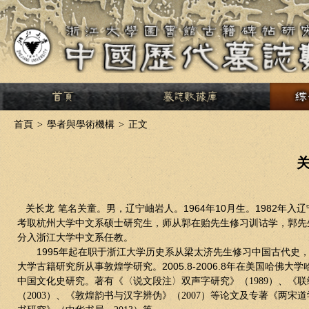
>
首頁
>
學者與學術機構
>
正文
1964
10
1982
关长龙
笔名关童。男，辽宁岫岩人。
年
月生。
年入辽
考取杭州大学中文系硕士研究生，师从郭在贻先生修习训诂学，郭先
分入浙江大学中文系任教。
1995
年起在职于浙江大学历史系从梁太济先生修习中国古代史
2005.8-2006.8
大学古籍研究所从事敦煌学研究。
年在美国哈佛大学
中国文化史研究。著有《〈说文段注〉双声字研究》（
1989
）、《联
（
2003
）、《敦煌韵书与汉字辨伪》（
2007
）等论文及专著《两宋道