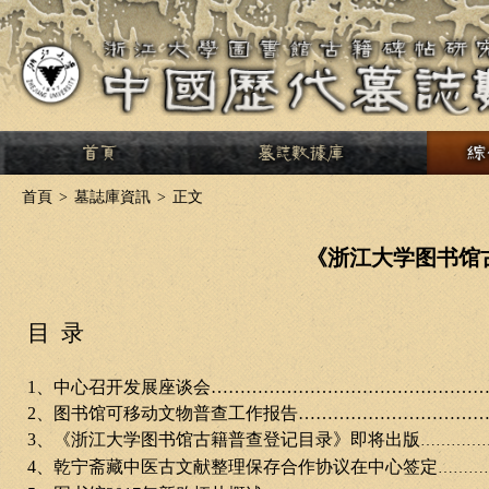
>
首頁
>
墓誌庫資訊
>
正文
《浙江大学图书馆
目
录
1
、中心召开发展座谈会
…
…
……………………………………
2
、图书馆可移动文物普查工作报告
…
…
………………………
3
、《浙江大学图书馆古籍普查登记目录》即将出版
…………
4
、乾宁斋藏中医古文献整理保存合作协议在中心签定
………