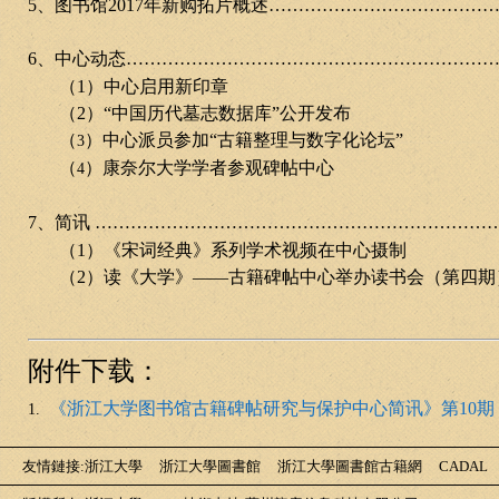
5
、图书馆
2017
年新购拓片概述
…………………………………
6
、中心动态
……………………………………………………
（
1
）
中心启用新印章
（
2
）“中国历代墓志数据库”公开发布
（
）
中心派员参加“古籍整理与数字化论坛”
3
（
）康奈尔大学学者参观碑帖中心
4
7
、简讯
…………………………………………………………
（
1
）《宋词经典》系列学术视频在中心摄制
（
2
）读《大学》——古籍碑帖中心举办读书会（第四期
附件下载：
《浙江大学图书馆古籍碑帖研究与保护中心简讯》第10期
1.
友情鏈接
:
浙江大學
浙江大學圖書館
浙江大學圖書館古籍網
CADAL